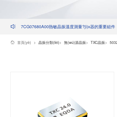
7CG07680A00熱敏晶振溫度測量?jì)x器的重要組件
首頁(yè)
>
晶振分類(lèi)
>
無(wú)源晶振
>
TXC晶振
>
503