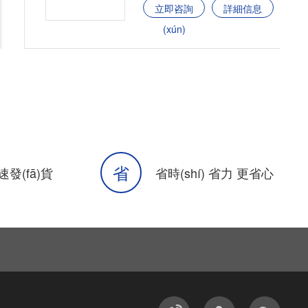
立即咨詢
詳細信息
(xún)
省
速發(fā)貨
省時(shí) 省力 更省心