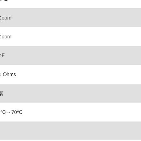
0ppm
0ppm
pF
0 Ohms
諧
0°C ~ 70°C