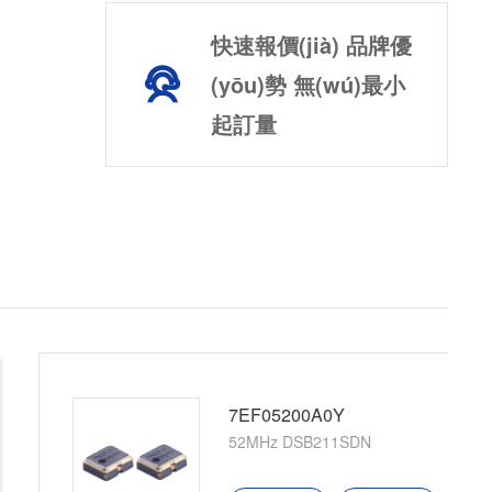
快速報價(jià) 品牌優
(yōu)勢 無(wú)最小
起訂量
7EF05200A0X
52MHz DSB211SDN