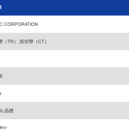
述
C CORPORATION
帶（TR）,剪切帶（CT）
售
s
Hz 晶體
MHz