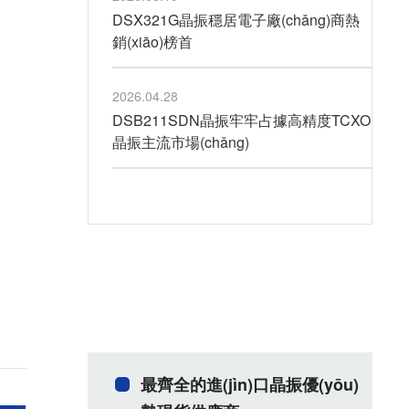
DSX321G晶振穩居電子廠(chǎng)商熱
銷(xiāo)榜首
2026.04.28
DSB211SDN晶振牢牢占據高精度TCXO
晶振主流市場(chǎng)
最齊全的進(jìn)口晶振優(yōu)