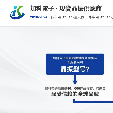
加科電子 · 現貨晶振供應商
2010-2024
十四年專(zhuān)注只做一件事 專(zhuān