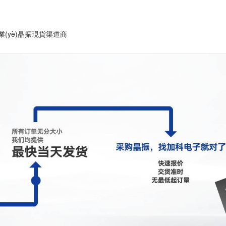
)業(yè)晶振現貨渠道商