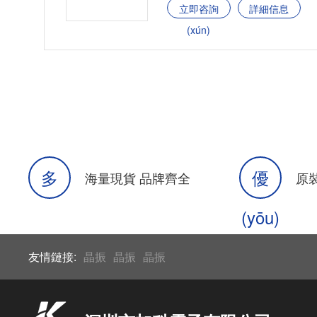
立即咨詢
詳細信息
(xún)
多
優
海量現貨 品牌齊全
原裝
(yōu)
友情鏈接:
晶振
晶振
晶振