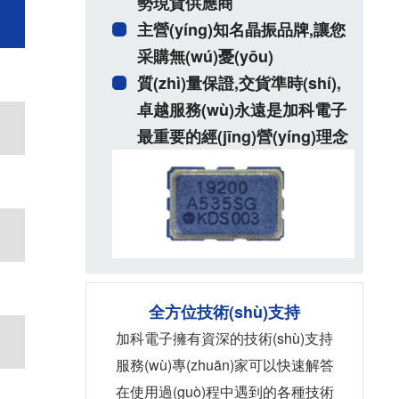
勢現貨供應商
主營(yíng)知名晶振品牌,讓您
采購無(wú)憂(yōu)
質(zhì)量保證,交貨準時(shí),
卓越服務(wù)永遠是加科電子
最重要的經(jīng)營(yíng)理念
全方位技術(shù)支持
加科電子擁有資深的技術(shù)支持
服務(wù)專(zhuān)家可以快速解答
在使用過(guò)程中遇到的各種技術