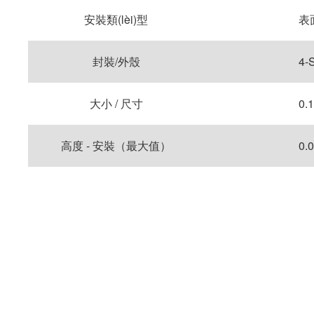
安裝類(lèi)型
表
封裝/外殼
4-
大小 / 尺寸
0.
高度 - 安裝（最大值）
0.