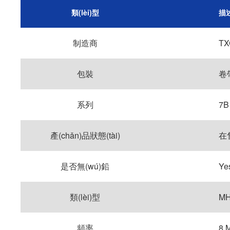
類(lèi)型
描
制造商
TX
包裝
卷
系列
7B
產(chǎn)品狀態(tài)
在
是否無(wú)鉛
Ye
類(lèi)型
M
頻率
8 