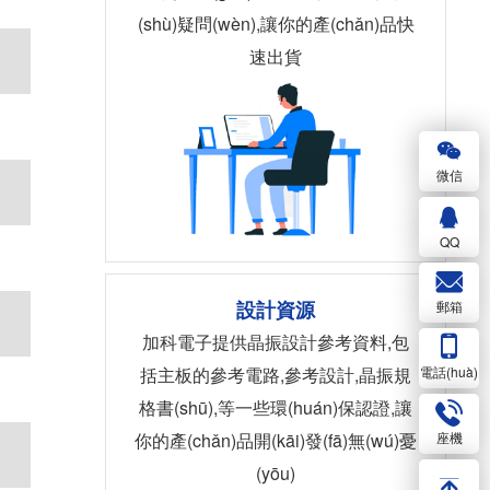
(shù)疑問(wèn),讓你的產(chǎn)品快
速出貨
微信
QQ
設計資源
郵箱
加科電子提供晶振設計參考資料,包
電話(huà)
括主板的參考電路,參考設計,晶振規
格書(shū),等一些環(huán)保認證,讓
座機
你的產(chǎn)品開(kāi)發(fā)無(wú)憂
(yōu)