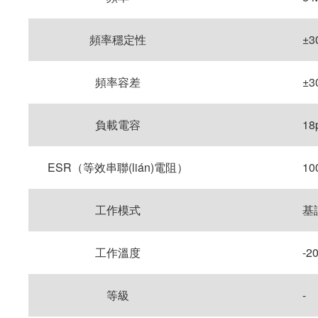
頻率穩定性
±3
頻率容差
±3
負載電容
18
ESR（等效串聯(lián)電阻）
10
工作模式
基
工作溫度
-2
等級
-