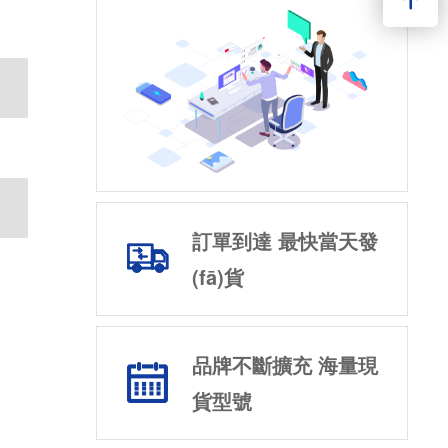
訂單到達 最快當天發
(fā)貨
品牌不斷擴充 海量現
貨型號