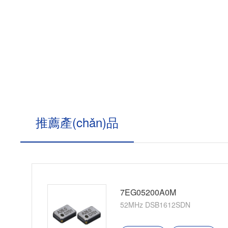
推薦產(chǎn)品
7EF05200A0Z
52MHz DSB211SDN