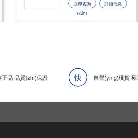
立即咨詢
詳細信息
(xún)
快
正品 品質(zhì)保證
自營(yíng)現貨 極